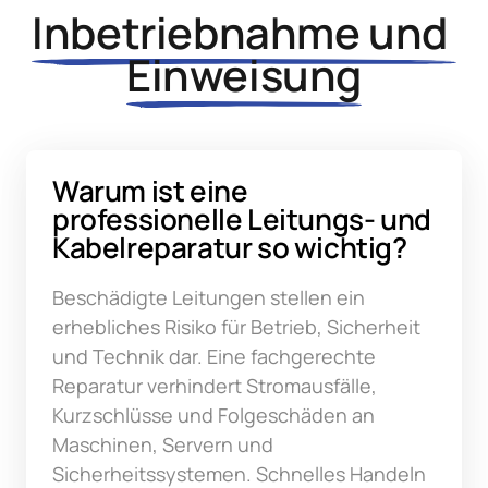
Inbetriebnahme 
und 
Einweisung
Warum ist eine 
professionelle Leitungs- und 
Kabelreparatur so wichtig?
Beschädigte Leitungen stellen ein 
erhebliches Risiko für Betrieb, Sicherheit 
und Technik dar. Eine fachgerechte 
Reparatur verhindert Stromausfälle, 
Kurzschlüsse und Folgeschäden an 
Maschinen, Servern und 
Sicherheitssystemen. Schnelles Handeln 