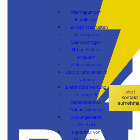
Leistungsübersicht →
Warmepumpen
Installation
FI-Schutz nachrüsten
Wartung von
Elektroanlagen
Altbau-Elektrik
erneuern
Elektroplanung
Elektroinstallation im
Neubau
Elektrische Wartung
Jetzt
Leitungs- &
Kontakt
Kabelreparatur
aufnehme
Erdungssysteme
Störungsdienst
(Elektrik)
Reparatur von
Steckdosen