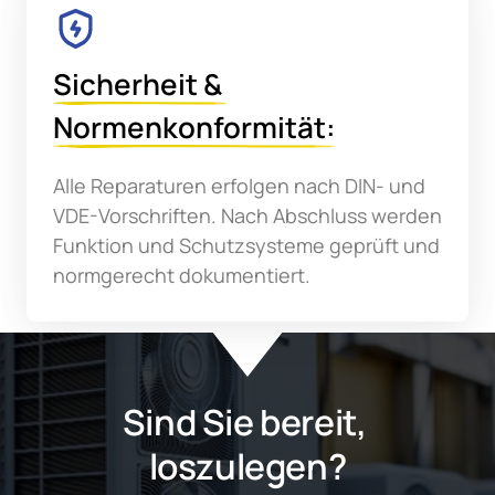
Sicherheit 
& 
Normenkonformität:
Alle Reparaturen erfolgen nach DIN- und 
VDE-Vorschriften. Nach Abschluss werden 
Funktion und Schutzsysteme geprüft und 
normgerecht dokumentiert.
Sind Sie bereit, 
loszulegen?