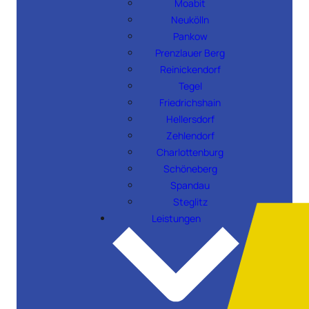
Moabit
Neukölln
Pankow
Prenzlauer Berg
Reinickendorf
Tegel
Friedrichshain
Hellersdorf
Zehlendorf
Charlottenburg
Schöneberg
Spandau
Steglitz
Leistungen