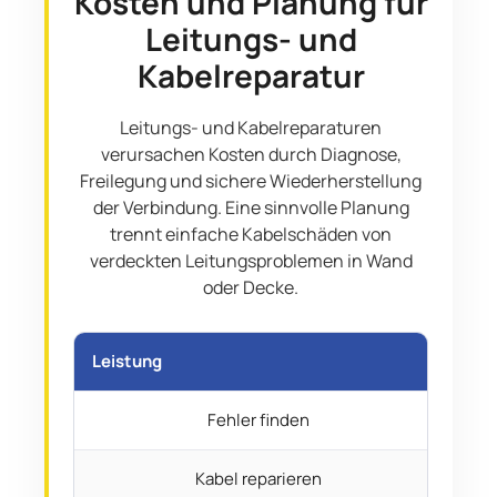
Kosten und Planung für
Leitungs- und
Kabelreparatur
Leitungs- und Kabelreparaturen
verursachen Kosten durch Diagnose,
Freilegung und sichere Wiederherstellung
der Verbindung. Eine sinnvolle Planung
trennt einfache Kabelschäden von
verdeckten Leitungsproblemen in Wand
oder Decke.
Leistung
Prei
Fehler finden
Kabel reparieren