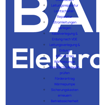
Leitungsreparatur
Lichtschalter-
Reparatur
Stromleitungen
verlegen
Kabelverlegung &
Erdung nach VDE
Leitungsverlegung &
Erdung
KfW-Antrag
Wärmepumpe
Elektrische Anlagen
prüfen
Förderantrag
Wärmepumpe
Sicherungskasten
erneuern
Betriebssicherheit