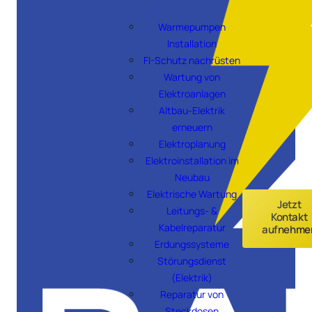
Leistungsübersicht →
Warmepumpen
Installation
FI-Schutz nachrüsten
Wartung von
Elektroanlagen
Altbau-Elektrik
erneuern
Elektroplanung
Elektroinstallation im
Neubau
Elektrische Wartung
Jetzt
Leitungs- &
Kontakt
Kabelreparatur
aufnehme
Erdungssysteme
Störungsdienst
(Elektrik)
Reparatur von
Steckdosen