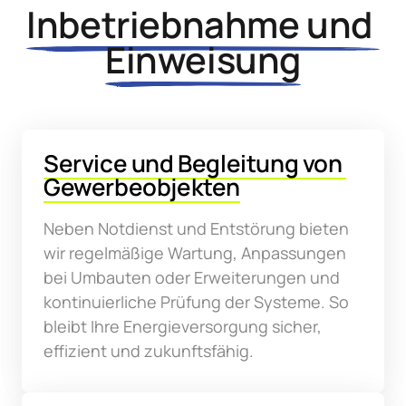
Inbetriebnahme 
und 
Einweisung
Service 
und 
Begleitung 
von 
Gewerbeobjekten
Neben Notdienst und Entstörung bieten 
wir regelmäßige Wartung, Anpassungen 
bei Umbauten oder Erweiterungen und 
kontinuierliche Prüfung der Systeme. So 
bleibt Ihre Energieversorgung sicher, 
effizient und zukunftsfähig.